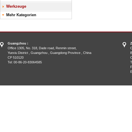
Werkzeuge
Mehr Kategorien
Guangzhou :
Z
Office 1305, No. 318, Dade road, Renmin street,
O
Yuexiu District , Guangzhou , Guangdong Province , China
B
CP 510120
C
Tel: 00-86-20-83064585
T
F
E