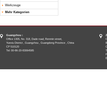
Werkzeuge
Mehr Kategorien
Guangzhou :
Z
Office 1305, No. 318, Dade road, Renmin street,
O
Yuexiu District , Guangzhou , Guangdong Province , China
B
CP 510120
C
Tel: 00-86-20-83064585
T
F
E