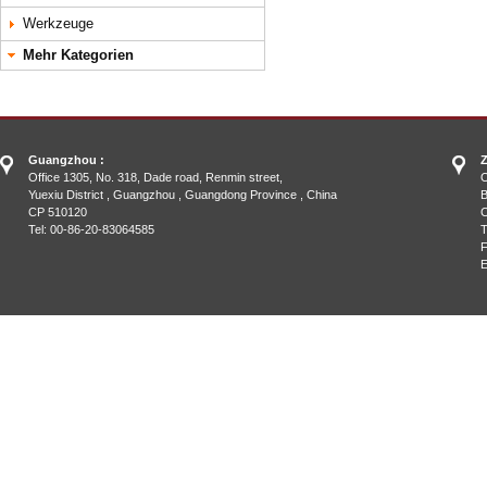
Werkzeuge
Mehr Kategorien
Guangzhou :
Z
Office 1305, No. 318, Dade road, Renmin street,
O
Yuexiu District , Guangzhou , Guangdong Province , China
B
CP 510120
C
Tel: 00-86-20-83064585
T
F
E