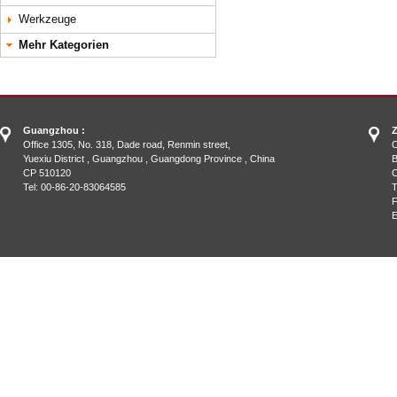
Werkzeuge
Mehr Kategorien
Guangzhou :
Z
Office 1305, No. 318, Dade road, Renmin street,
O
Yuexiu District , Guangzhou , Guangdong Province , China
B
CP 510120
C
Tel: 00-86-20-83064585
T
F
E