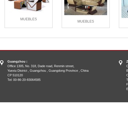
Guangzhou :
Z
Office 1305, No. 318, Dade road, Renmin street,
O
Yuexiu District , Guangzhou , Guangdong Province , China
B
CP 510120
C
Tel: 00-86-20-83064585
T
F
E