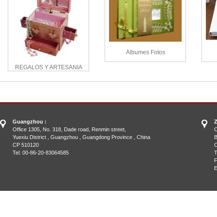
Albumes Fotos
REGALOS Y ARTESANIA
Guangzhou :
Z
Office 1305, No. 318, Dade road, Renmin street,
O
Yuexiu District , Guangzhou , Guangdong Province , China
B
CP 510120
C
Tel: 00-86-20-83064585
T
F
E