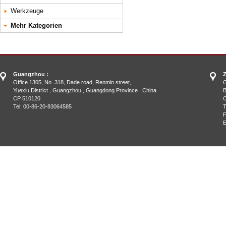
Werkzeuge
Mehr Kategorien
Guangzhou :
Z
Office 1305, No. 318, Dade road, Renmin street,
O
Yuexiu District , Guangzhou , Guangdong Province , China
B
CP 510120
C
Tel: 00-86-20-83064585
T
F
E