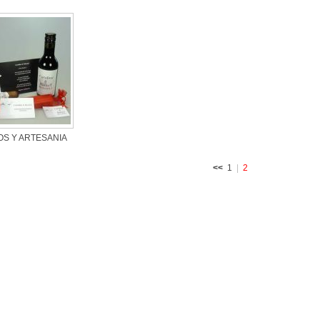
S Y ARTESANIA
<<
1
|
2